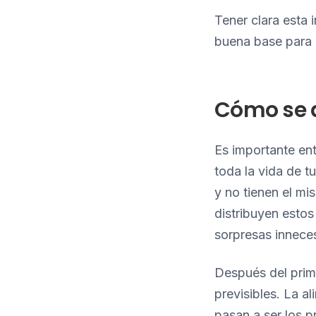
Tener clara esta 
buena base para e
Cómo se d
Es importante ent
toda la vida de 
y no tienen el m
distribuyen estos
sorpresas inneces
Después del prime
previsibles. La al
pasan a ser los p