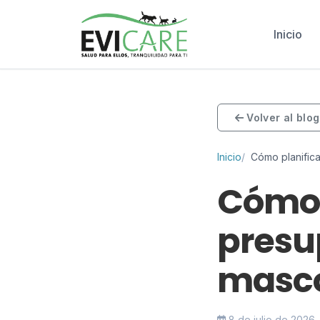
Inicio
Volver al blog
Inicio
Cómo planifica
Cómo 
presu
masc
8 de julio de 2026