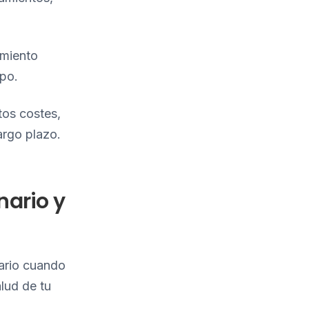
amiento
po.
tos costes,
argo plazo.
nario y
nario cuando
lud de tu