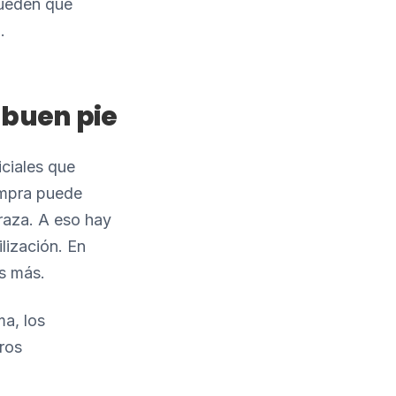
pueden que
.
 buen pie
ciales que
ompra puede
 raza. A eso hay
lización. En
s más.
ma, los
ros