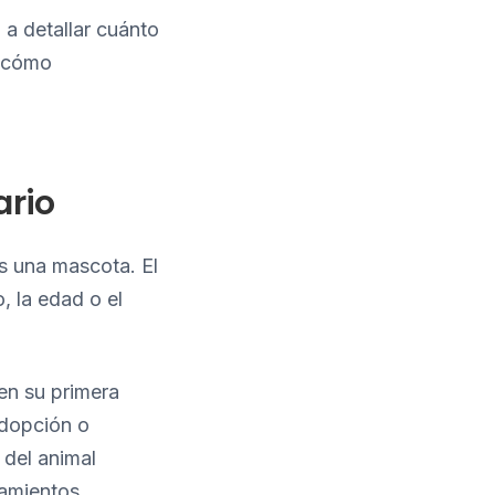
 a detallar cuánto
y cómo
ario
es una mascota. El
, la edad o el
en su primera
adopción o
 del animal
tamientos,