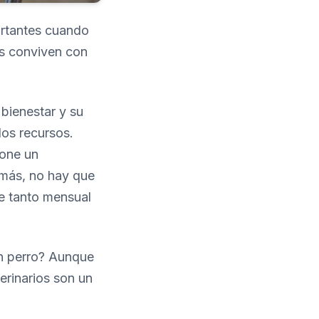
ortantes cuando
es conviven con
bienestar y su
los recursos.
pone un
más, no hay que
e tanto mensual
un perro? Aunque
erinarios son un