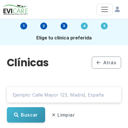
1
2
3
4
5
Elige tu clínica preferida
Clínicas
Atrás
Buscar
Limpiar