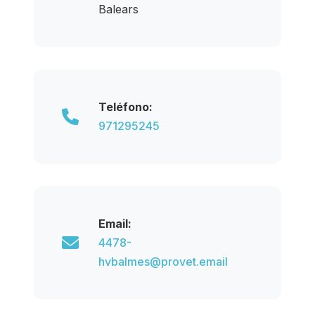
Balears
Teléfono:
971295245
Email:
4478-
hvbalmes@provet.email