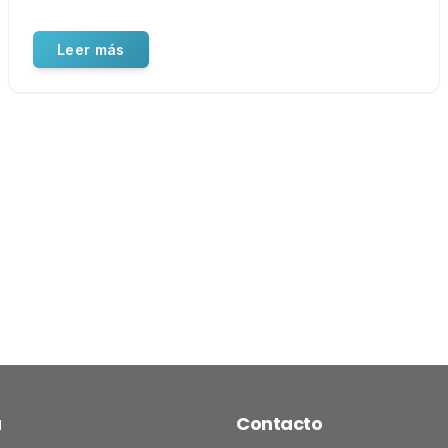
Leer más
ú
Contacto